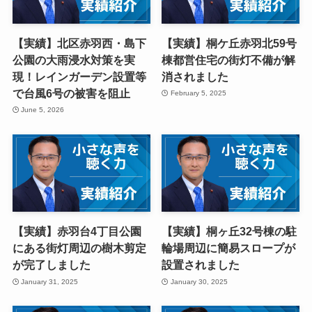
【実績】北区赤羽西・島下
【実績】桐ケ丘赤羽北59号
公園の大雨浸水対策を実
棟都営住宅の街灯不備が解
現！レインガーデン設置等
消されました
で台風6号の被害を阻止
February 5, 2025
June 5, 2026
【実績】赤羽台4丁目公園
【実績】桐ヶ丘32号棟の駐
にある街灯周辺の樹木剪定
輪場周辺に簡易スロープが
が完了しました
設置されました
January 31, 2025
January 30, 2025