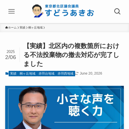
ホーム
実績
桐ヶ丘地域
【実績】北区内の複数箇所におけ
2025
る不法投棄物の撤去対応が完了し
2/06
ました
June 20, 2026
実績
桐ヶ丘地域
赤羽台地域
赤羽西地域