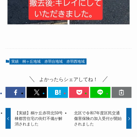
実績
桐ヶ丘地域
赤羽台地域
赤羽西地域
よかったらシェアしてね！
【実績】桐ケ丘赤羽北59号
北区で令和7年度区民交通
棟都営住宅の街灯不備が解
傷害保険の加入受付が開始
消されました
されました