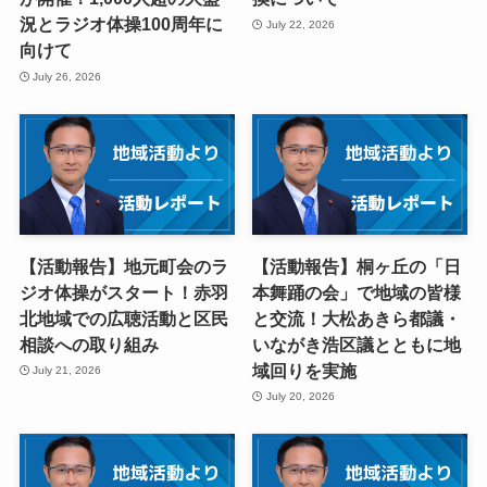
況とラジオ体操100周年に
July 22, 2026
向けて
July 26, 2026
【活動報告】地元町会のラ
【活動報告】桐ヶ丘の「日
ジオ体操がスタート！赤羽
本舞踊の会」で地域の皆様
北地域での広聴活動と区民
と交流！大松あきら都議・
相談への取り組み
いながき浩区議とともに地
域回りを実施
July 21, 2026
July 20, 2026