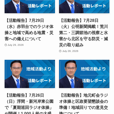
【活動報告】7月29日
【活動報告】7月28日
（水）赤羽台でのラジオ体
（火）公明新聞掲載！荒川
操と地域で高める地震・災
第二・三調節池の視察と水
害への備えについて
害から北区を守る防災・減
災の取り組み
July 29, 2026
July 28, 2026
【活動報告】7月26日
【活動報告】地元町会ラジ
（日）浮間・新河岸東公園
オ体操と区政要望懇談会の
で「夏期巡回ラジオ体操」
準備！地域回りでの意見交
が開催！1,000人超の大盛
換について