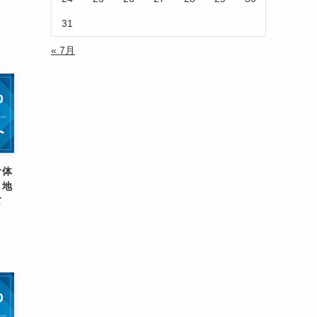
31
« 7月
オ体
！地
て