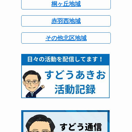
桐ヶ丘地域
赤羽西地域
その他北区地域