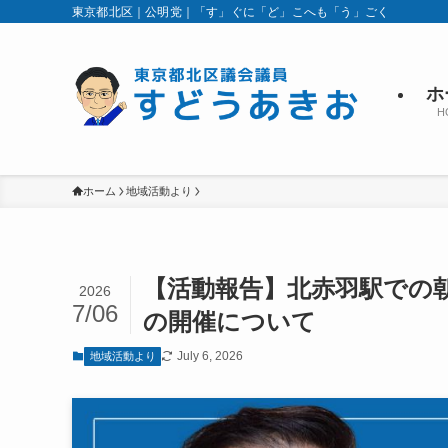
東京都北区｜公明党｜「す」ぐに「ど」こへも「う」ごく
ホ
H
ホーム
地域活動より
【活動報告】北赤羽駅での
2026
7/06
の開催について
July 6, 2026
地域活動より