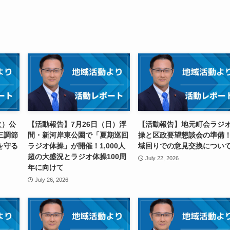
火）公
【活動報告】7月26日（日）浮
【活動報告】地元町会ラジ
三調節
間・新河岸東公園で「夏期巡回
操と区政要望懇談会の準備
を守る
ラジオ体操」が開催！1,000人
域回りでの意見交換につい
超の大盛況とラジオ体操100周
July 22, 2026
年に向けて
July 26, 2026