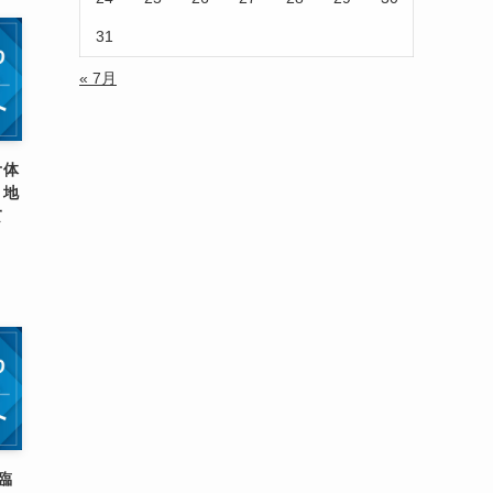
31
« 7月
オ体
！地
て
臨