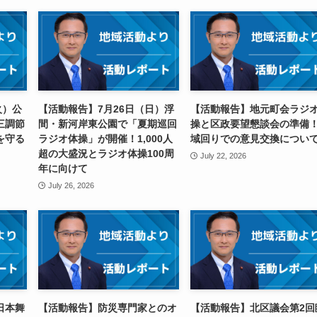
火）公
【活動報告】7月26日（日）浮
【活動報告】地元町会ラジ
三調節
間・新河岸東公園で「夏期巡回
操と区政要望懇談会の準備
を守る
ラジオ体操」が開催！1,000人
域回りでの意見交換につい
超の大盛況とラジオ体操100周
July 22, 2026
年に向けて
July 26, 2026
日本舞
【活動報告】防災専門家とのオ
【活動報告】北区議会第2回