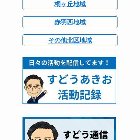
桐ヶ丘地域
赤羽西地域
その他北区地域