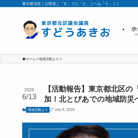
東京都北区｜公明党｜「す」ぐに「ど」こへも「う」ごく
ホ
H
ホーム
地域活動より
【活動報告】東京都北区の
2026
6/13
加！北とぴあでの地域防災
July 8, 2026
地域活動より