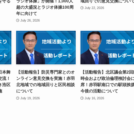
を守る
ラジオ体操」が開催！1,000人
域回りでの意見交換につい
超の大盛況とラジオ体操100周
July 22, 2026
年に向けて
July 26, 2026
日本舞
【活動報告】防災専門家とのオ
【活動報告】北区議会第2回
交流！
ンライン意見交換を実施！赤羽
時会および政治倫理検討会
き浩区
北地域での地域回りと区民相談
席！赤羽駅南口での駅頭挨
施
について
今後の活動について
July 19, 2026
July 16, 2026