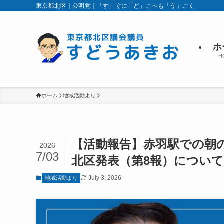
東京都北区｜公明党｜「す」ぐに「ど」こへも「う」ごく
ホ
H
ホーム
地域活動より
【活動報告】赤羽駅での朝
2026
7/03
北区発表（第8報）について
July 3, 2026
地域活動より