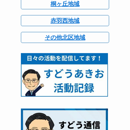
桐ヶ丘地域
赤羽西地域
その他北区地域