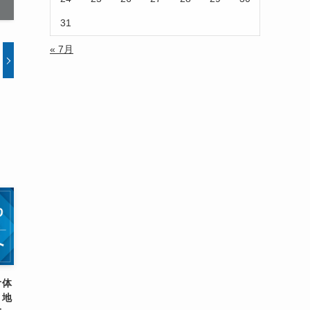
31
« 7月
オ体
！地