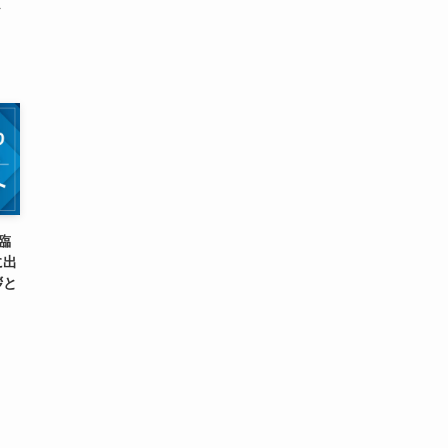
て
臨
に出
拶と