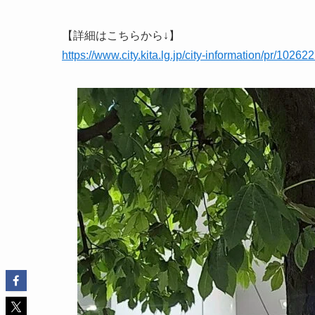
【詳細はこちらから↓】
https://www.city.kita.lg.jp/city-information/pr/1