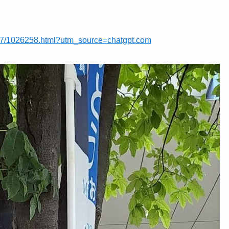
026227/1026258.html?utm_source=chatgpt.com