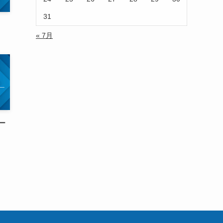
31
« 7月
ー