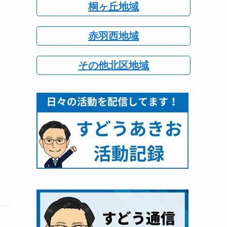
桐ヶ丘地域
赤羽西地域
その他北区地域