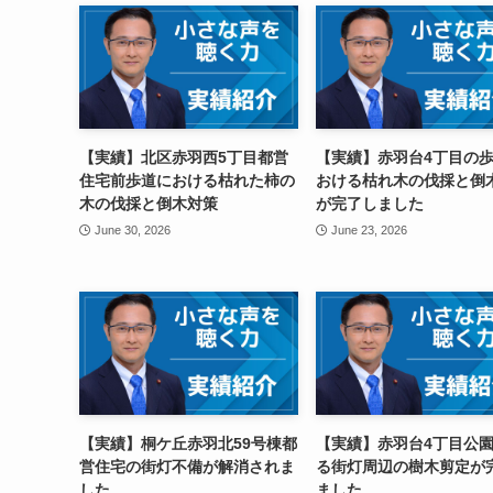
【実績】北区赤羽西5丁目都営
【実績】赤羽台4丁目の
住宅前歩道における枯れた柿の
おける枯れ木の伐採と倒
木の伐採と倒木対策
が完了しました
June 30, 2026
June 23, 2026
【実績】桐ケ丘赤羽北59号棟都
【実績】赤羽台4丁目公
営住宅の街灯不備が解消されま
る街灯周辺の樹木剪定が
した
ました