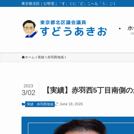
東京都北区｜公明党｜「す」ぐに「ど」こへも「う」ごく
ホ
H
ホーム
実績
赤羽西地域
2023
【実績】赤羽西5丁目南側
3/02
June 18, 2026
実績
赤羽西地域