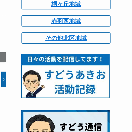
桐ヶ丘地域
赤羽西地域
その他北区地域