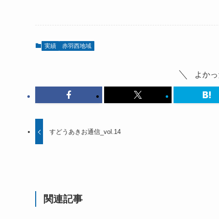
実績
赤羽西地域
よかっ
すどうあきお通信_vol.14
関連記事