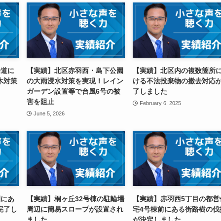
歩道に
【実績】北区赤羽西・島下公園
【実績】北区内の複数箇所
木対策
の大雨浸水対策を実現！レイン
ける不法投棄物の撤去対応
ガーデン設置等で台風6号の被
了しました
害を阻止
February 6, 2025
June 5, 2026
園にあ
【実績】桐ヶ丘32号棟の駐輪場
【実績】赤羽西5丁目の都営
完了し
周辺に簡易スロープが設置され
宅4号棟前にある街路樹の伐
ました
が決定しました