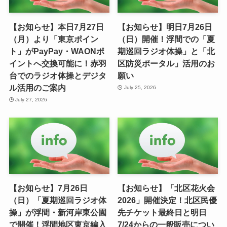
【お知らせ】本日7月27日
【お知らせ】明日7月26日
（月）より「東京ポイン
（日）開催！浮間での「夏
ト」がPayPay・WAONポ
期巡回ラジオ体操」と「北
イントへ交換可能に！赤羽
区防災ポータル」活用のお
台でのラジオ体操とデジタ
願い
ル活用のご案内
July 25, 2026
July 27, 2026
【お知らせ】7月26日
【お知らせ】「北区花火会
（日）「夏期巡回ラジオ体
2026」開催決定！北区民優
操」が浮間・新河岸東公園
先チケット最終日と明日
で開催！浮間地区東京編入
7/24からの一般販売につい