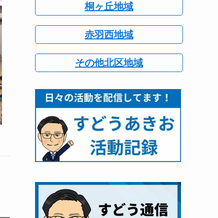
桐ヶ丘地域
赤羽西地域
その他北区地域