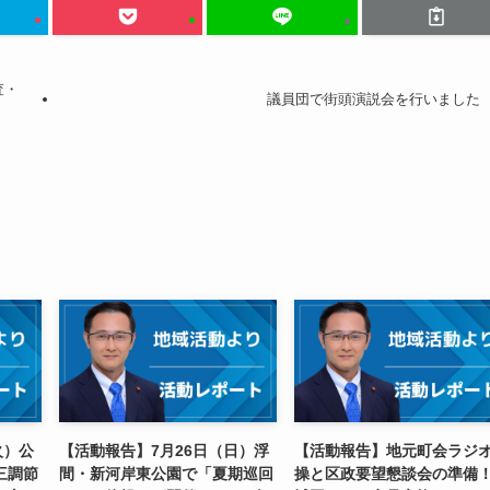
査・
議員団で街頭演説会を行いました
火）公
【活動報告】7月26日（日）浮
【活動報告】地元町会ラジ
三調節
間・新河岸東公園で「夏期巡回
操と区政要望懇談会の準備