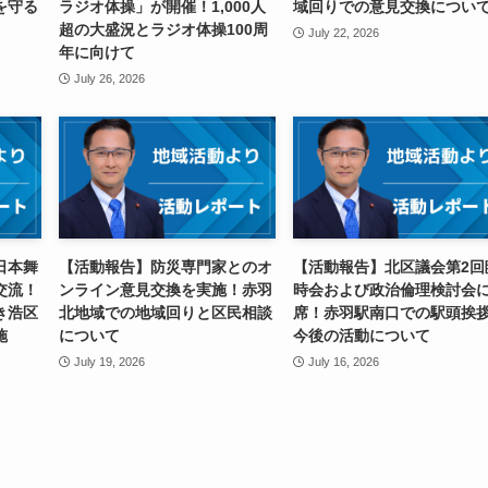
を守る
ラジオ体操」が開催！1,000人
域回りでの意見交換につい
超の大盛況とラジオ体操100周
July 22, 2026
年に向けて
July 26, 2026
日本舞
【活動報告】防災専門家とのオ
【活動報告】北区議会第2回
交流！
ンライン意見交換を実施！赤羽
時会および政治倫理検討会
き浩区
北地域での地域回りと区民相談
席！赤羽駅南口での駅頭挨
施
について
今後の活動について
July 19, 2026
July 16, 2026