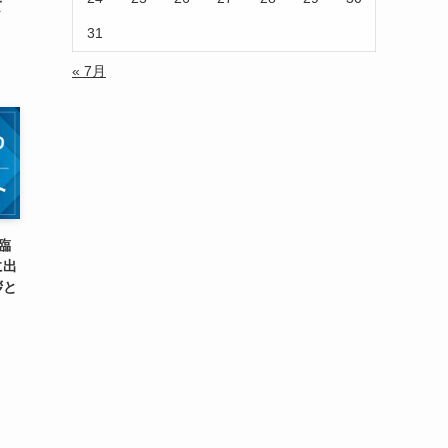
て
31
« 7月
臨
に出
拶と