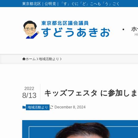
東京都北区｜公明党｜「す」ぐに「ど」こへも「う」ごく
ホ
H
ホーム
地域活動より
2022
キッズフェスタ に参加し
8/13
December 8, 2024
地域活動より