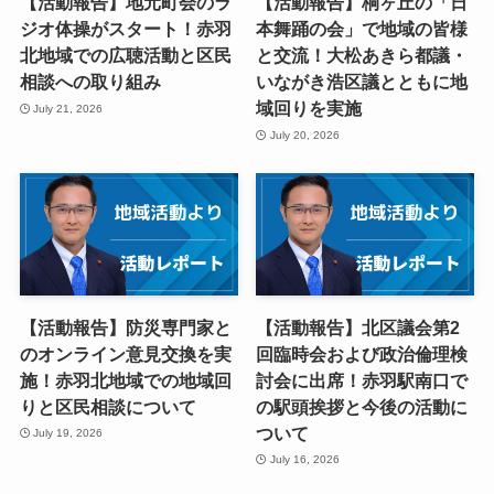
【活動報告】地元町会のラ
【活動報告】桐ヶ丘の「日
ジオ体操がスタート！赤羽
本舞踊の会」で地域の皆様
北地域での広聴活動と区民
と交流！大松あきら都議・
相談への取り組み
いながき浩区議とともに地
域回りを実施
July 21, 2026
July 20, 2026
【活動報告】防災専門家と
【活動報告】北区議会第2
のオンライン意見交換を実
回臨時会および政治倫理検
施！赤羽北地域での地域回
討会に出席！赤羽駅南口で
りと区民相談について
の駅頭挨拶と今後の活動に
ついて
July 19, 2026
July 16, 2026