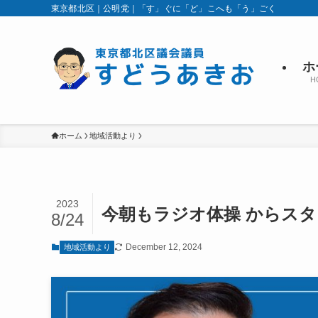
東京都北区｜公明党｜「す」ぐに「ど」こへも「う」ごく
ホ
H
ホーム
地域活動より
2023
今朝もラジオ体操 からス
8/24
December 12, 2024
地域活動より