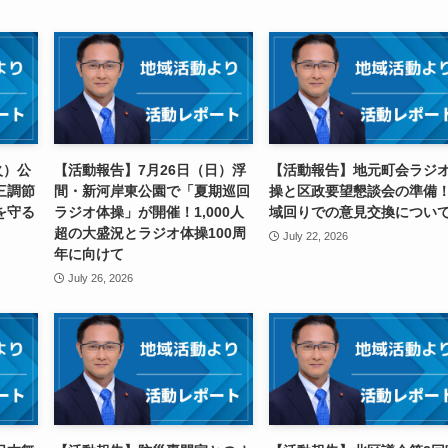
火）公
【活動報告】7月26日（日）浮
【活動報告】地元町会ラジ
三調節
間・新河岸東公園で「夏期巡回
操と区政要望懇談会の準備
を守る
ラジオ体操」が開催！1,000人
域回りでの意見交換につい
超の大盛況とラジオ体操100周
July 22, 2026
年に向けて
July 26, 2026