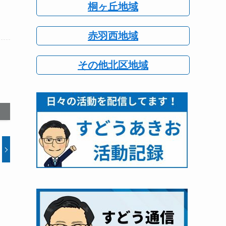
桐ヶ丘地域
赤羽西地域
その他北区地域