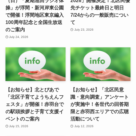
（日）「夏期巡回ラジオ体
2026」開催決定！北区民優
操」が浮間・新河岸東公園
先チケット最終日と明日
で開催！浮間地区東京編入
7/24からの一般販売につい
100周年記念と全国生放送
て
のご案内
July 23, 2026
July 24, 2026
【お知らせ】北とぴあで
【お知らせ】「北区民意
「北区子育てようちえんフ
識・意向調査」アンケート
ェスタ」が開催！赤羽台で
が実施中！各世代の回答期
の駅頭挨拶と子育て支援イ
限と赤羽西エリアでの広聴
ベントのご案内
活動について
July 15, 2026
July 12, 2026