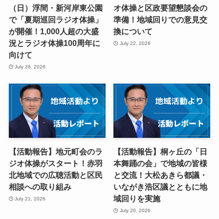
（日）浮間・新河岸東公園
オ体操と区政要望懇談会の
で「夏期巡回ラジオ体操」
準備！地域回りでの意見交
が開催！1,000人超の大盛
換について
況とラジオ体操100周年に
July 22, 2026
向けて
July 26, 2026
【活動報告】地元町会のラ
【活動報告】桐ヶ丘の「日
ジオ体操がスタート！赤羽
本舞踊の会」で地域の皆様
北地域での広聴活動と区民
と交流！大松あきら都議・
相談への取り組み
いながき浩区議とともに地
域回りを実施
July 21, 2026
July 20, 2026