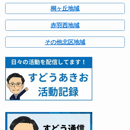
桐ヶ丘地域
赤羽西地域
その他北区地域