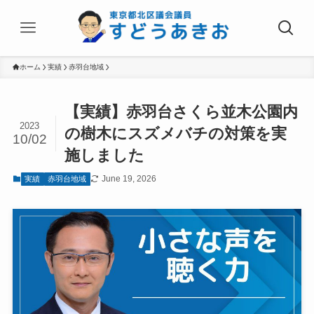
ホーム
実績
赤羽台地域
【実績】赤羽台さくら並木公園内
2023
の樹木にスズメバチの対策を実
10/02
施しました
June 19, 2026
実績
赤羽台地域