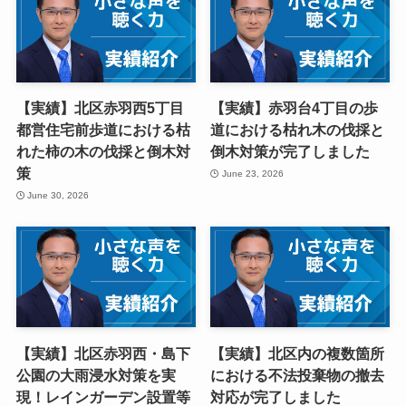
【実績】北区赤羽西5丁目
【実績】赤羽台4丁目の歩
都営住宅前歩道における枯
道における枯れ木の伐採と
れた柿の木の伐採と倒木対
倒木対策が完了しました
策
June 23, 2026
June 30, 2026
【実績】北区赤羽西・島下
【実績】北区内の複数箇所
公園の大雨浸水対策を実
における不法投棄物の撤去
現！レインガーデン設置等
対応が完了しました