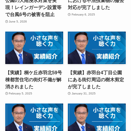
公園の大雨浸水対策を実
における不法投棄物の撤去
現！レインガーデン設置等
対応が完了しました
で台風6号の被害を阻止
February 6, 2025
June 5, 2026
【実績】桐ケ丘赤羽北59号
【実績】赤羽台4丁目公園
棟都営住宅の街灯不備が解
にある街灯周辺の樹木剪定
消されました
が完了しました
February 5, 2025
January 31, 2025