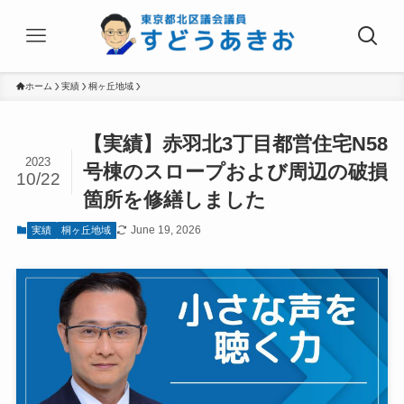
ホーム
実績
桐ヶ丘地域
【実績】赤羽北3丁目都営住宅N58
2023
号棟のスロープおよび周辺の破損
10/22
箇所を修繕しました
June 19, 2026
実績
桐ヶ丘地域