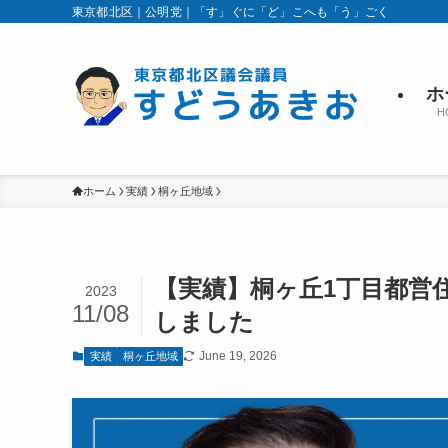
東京都北区｜公明党｜「す」ぐに「ど」こへも「う」ごく
ホ
H
ホーム
実績
桐ヶ丘地域
【実績】桐ヶ丘1丁目都営
2023
11/08
しました
June 19, 2026
実績
桐ヶ丘地域