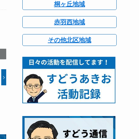
桐ヶ丘地域
赤羽西地域
その他北区地域