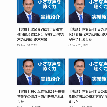
【実績】北区赤羽西5丁目都営
【実績】赤羽台4丁目の
住宅前歩道における枯れた柿の
おける枯れ木の伐採と倒
木の伐採と倒木対策
が完了しました
June 30, 2026
June 23, 2026
【実績】桐ケ丘赤羽北59号棟都
【実績】赤羽台4丁目公
営住宅の街灯不備が解消されま
る街灯周辺の樹木剪定が
した
ました