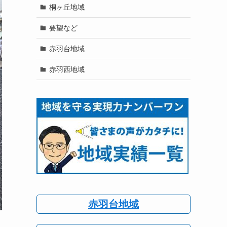
桐ヶ丘地域
要望など
赤羽台地域
赤羽西地域
赤羽台地域