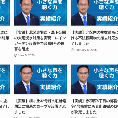
歩道に
【実績】北区赤羽西・島下公園
【実績】北区内の複数箇所
木対策
の大雨浸水対策を実現！レイン
ける不法投棄物の撤去対応
ガーデン設置等で台風6号の被
了しました
害を阻止
February 6, 2025
June 5, 2026
園にあ
【実績】桐ヶ丘32号棟の駐輪場
【実績】赤羽西5丁目の都営
完了し
周辺に簡易スロープが設置され
宅4号棟前にある街路樹の伐
ました
が決定しました