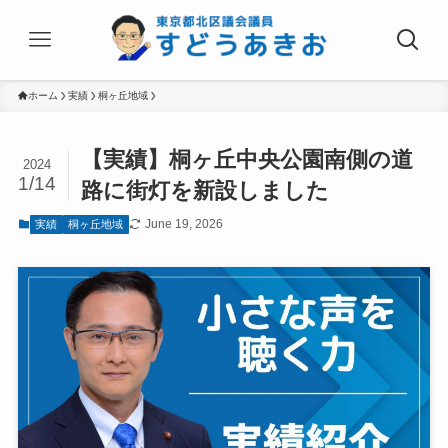
ホーム
実績
桐ヶ丘地域
【実績】桐ヶ丘中央公園南側の道
2024
1/14
路に街灯を新設しました
June 19, 2026
実績
桐ヶ丘地域