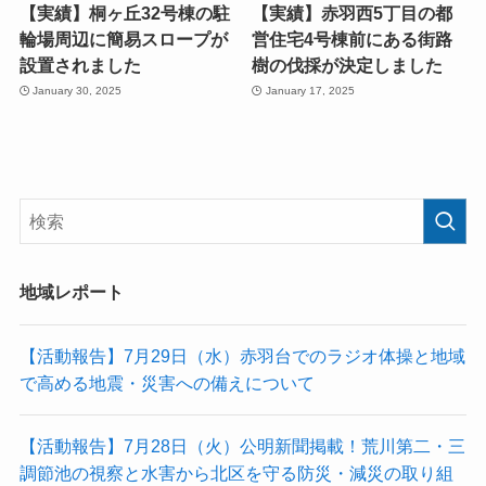
【実績】桐ヶ丘32号棟の駐
【実績】赤羽西5丁目の都
輪場周辺に簡易スロープが
営住宅4号棟前にある街路
設置されました
樹の伐採が決定しました
January 30, 2025
January 17, 2025
地域レポート
【活動報告】7月29日（水）赤羽台でのラジオ体操と地域
で高める地震・災害への備えについて
【活動報告】7月28日（火）公明新聞掲載！荒川第二・三
調節池の視察と水害から北区を守る防災・減災の取り組