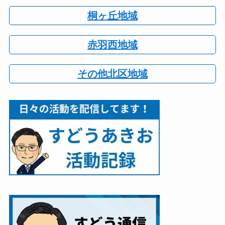
桐ヶ丘地域
赤羽西地域
その他北区地域