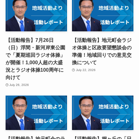
【活動報告】7月26日
【活動報告】地元町会ラジ
（日）浮間・新河岸東公園
オ体操と区政要望懇談会の
で「夏期巡回ラジオ体操」
準備！地域回りでの意見交
が開催！1,000人超の大盛
換について
況とラジオ体操100周年に
July 22, 2026
向けて
July 26, 2026
【活動報告】地元町会のラ
【活動報告】桐ヶ丘の「日