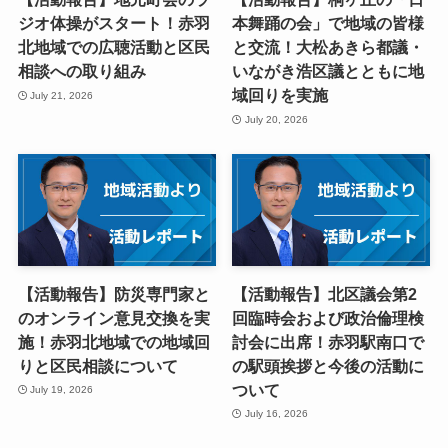
ジオ体操がスタート！赤羽
本舞踊の会」で地域の皆様
北地域での広聴活動と区民
と交流！大松あきら都議・
相談への取り組み
いながき浩区議とともに地
域回りを実施
July 21, 2026
July 20, 2026
【活動報告】防災専門家と
【活動報告】北区議会第2
のオンライン意見交換を実
回臨時会および政治倫理検
施！赤羽北地域での地域回
討会に出席！赤羽駅南口で
りと区民相談について
の駅頭挨拶と今後の活動に
ついて
July 19, 2026
July 16, 2026