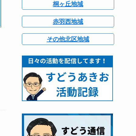
桐ヶ丘地域
赤羽西地域
その他北区地域