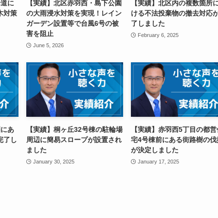
歩道に
【実績】北区赤羽西・島下公園
【実績】北区内の複数箇所
木対策
の大雨浸水対策を実現！レイン
ける不法投棄物の撤去対応
ガーデン設置等で台風6号の被
了しました
害を阻止
February 6, 2025
June 5, 2026
園にあ
【実績】桐ヶ丘32号棟の駐輪場
【実績】赤羽西5丁目の都営
完了し
周辺に簡易スロープが設置され
宅4号棟前にある街路樹の伐
ました
が決定しました
January 30, 2025
January 17, 2025