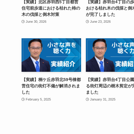
【実績】北区赤羽西5丁目都営
【実績】赤羽台4丁目の
住宅前歩道における枯れた柿の
おける枯れ木の伐採と倒
木の伐採と倒木対策
が完了しました
June 30, 2026
June 23, 2026
【実績】桐ケ丘赤羽北59号棟都
【実績】赤羽台4丁目公
営住宅の街灯不備が解消されま
る街灯周辺の樹木剪定が
した
ました
February 5, 2025
January 31, 2025