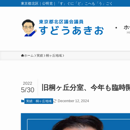
東京都北区｜公明党｜「す」ぐに「ど」こへも「う」ごく
ホ
H
ホーム
実績
桐ヶ丘地域
2022
旧桐ヶ丘分室、今年も臨時
5/30
December 12, 2024
実績
桐ヶ丘地域