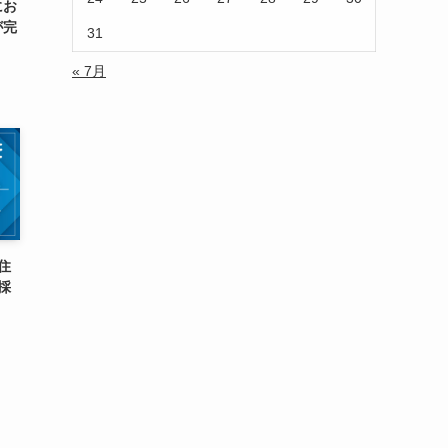
にお
が完
31
« 7月
住
採