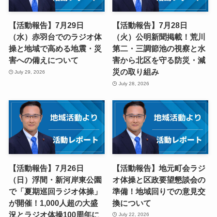
【活動報告】7月29日
【活動報告】7月28日
（水）赤羽台でのラジオ体
（火）公明新聞掲載！荒川
操と地域で高める地震・災
第二・三調節池の視察と水
害への備えについて
害から北区を守る防災・減
災の取り組み
July 29, 2026
July 28, 2026
【活動報告】7月26日
【活動報告】地元町会ラジ
（日）浮間・新河岸東公園
オ体操と区政要望懇談会の
で「夏期巡回ラジオ体操」
準備！地域回りでの意見交
が開催！1,000人超の大盛
換について
況とラジオ体操100周年に
July 22, 2026