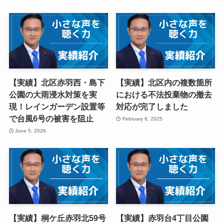
【実績】北区赤羽西・島下
【実績】北区内の複数箇所
公園の大雨浸水対策を実
における不法投棄物の撤去
現！レインガーデン設置等
対応が完了しました
で台風6号の被害を阻止
February 6, 2025
June 5, 2026
【実績】桐ケ丘赤羽北59号
【実績】赤羽台4丁目公園