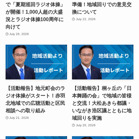
で「夏期巡回ラジオ体操」
準備！地域回りでの意見交
が開催！1,000人超の大盛
換について
況とラジオ体操100周年に
July 22, 2026
向けて
July 26, 2026
【活動報告】地元町会のラ
【活動報告】桐ヶ丘の「日
ジオ体操がスタート！赤羽
本舞踊の会」で地域の皆様
北地域での広聴活動と区民
と交流！大松あきら都議・
相談への取り組み
いながき浩区議とともに地
域回りを実施
July 21, 2026
July 20, 2026