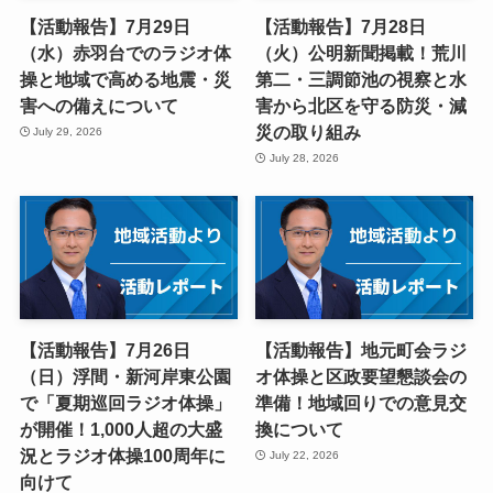
【活動報告】7月29日
【活動報告】7月28日
（水）赤羽台でのラジオ体
（火）公明新聞掲載！荒川
操と地域で高める地震・災
第二・三調節池の視察と水
害への備えについて
害から北区を守る防災・減
災の取り組み
July 29, 2026
July 28, 2026
【活動報告】7月26日
【活動報告】地元町会ラジ
（日）浮間・新河岸東公園
オ体操と区政要望懇談会の
で「夏期巡回ラジオ体操」
準備！地域回りでの意見交
が開催！1,000人超の大盛
換について
況とラジオ体操100周年に
July 22, 2026
向けて