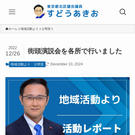
ホーム
地域活動より
公明党
2022
街頭演説会を各所で行いました
12/26
December 10, 2024
地域活動より
公明党