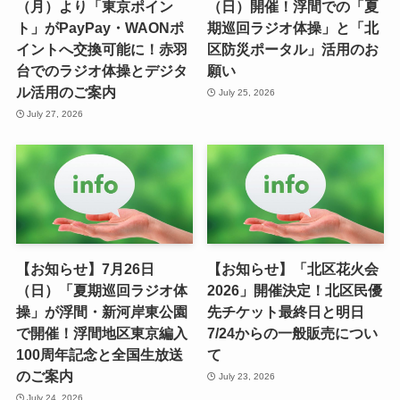
（月）より「東京ポイン
（日）開催！浮間での「夏
ト」がPayPay・WAONポ
期巡回ラジオ体操」と「北
イントへ交換可能に！赤羽
区防災ポータル」活用のお
台でのラジオ体操とデジタ
願い
ル活用のご案内
July 25, 2026
July 27, 2026
【お知らせ】7月26日
【お知らせ】「北区花火会
（日）「夏期巡回ラジオ体
2026」開催決定！北区民優
操」が浮間・新河岸東公園
先チケット最終日と明日
で開催！浮間地区東京編入
7/24からの一般販売につい
100周年記念と全国生放送
て
のご案内
July 23, 2026
July 24, 2026