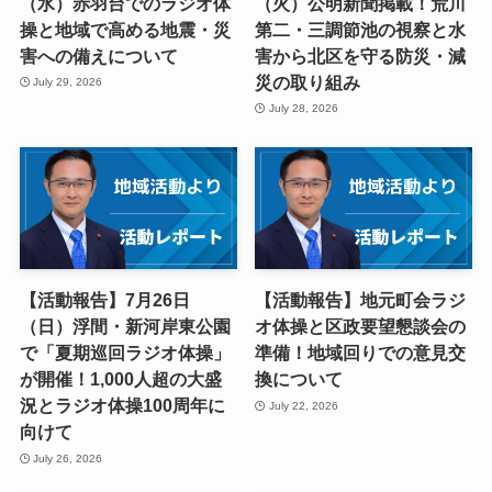
（水）赤羽台でのラジオ体
（火）公明新聞掲載！荒川
操と地域で高める地震・災
第二・三調節池の視察と水
害への備えについて
害から北区を守る防災・減
災の取り組み
July 29, 2026
July 28, 2026
【活動報告】7月26日
【活動報告】地元町会ラジ
（日）浮間・新河岸東公園
オ体操と区政要望懇談会の
で「夏期巡回ラジオ体操」
準備！地域回りでの意見交
が開催！1,000人超の大盛
換について
況とラジオ体操100周年に
July 22, 2026
向けて
July 26, 2026