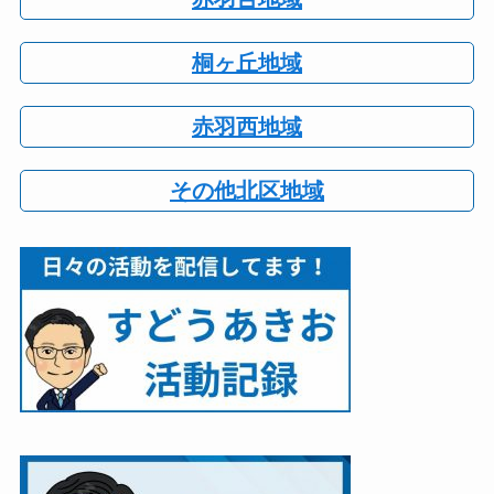
桐ヶ丘地域
赤羽西地域
その他北区地域