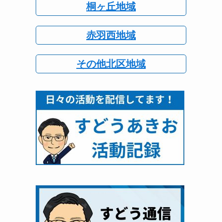
桐ヶ丘地域
赤羽西地域
その他北区地域