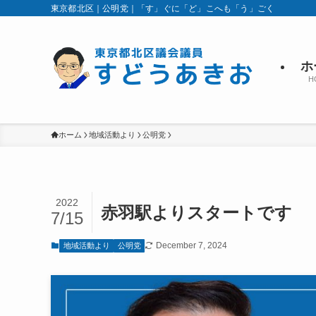
東京都北区｜公明党｜「す」ぐに「ど」こへも「う」ごく
ホ
H
ホーム
地域活動より
公明党
2022
赤羽駅よりスタートです
7/15
December 7, 2024
地域活動より
公明党