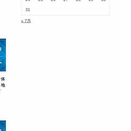
31
« 7月
オ体
！地
て