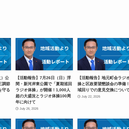
火）公
【活動報告】7月26日（日）浮
【活動報告】地元町会ラジ
三調節
間・新河岸東公園で「夏期巡回
操と区政要望懇談会の準備
を守る
ラジオ体操」が開催！1,000人
域回りでの意見交換につい
超の大盛況とラジオ体操100周
July 22, 2026
年に向けて
July 26, 2026