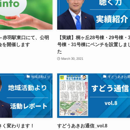
13時～赤羽駅東口にて、公明
【実績】桐ヶ丘28号棟・29号棟・3
会を開催します
号棟・31号棟にベンチを設置しま
た
March 30, 2021
地域活動より
すどうあきお
きく変わります！
すどうあきお通信_vol.8