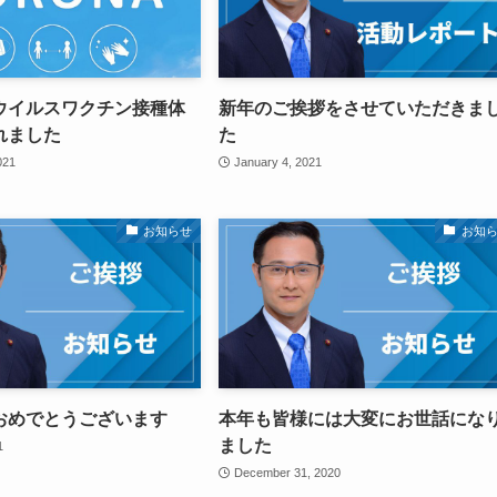
ウイルスワクチン接種体
新年のご挨拶をさせていただきま
れました
た
021
January 4, 2021
お知らせ
お知
おめでとうございます
本年も皆様には大変にお世話にな
ました
1
December 31, 2020