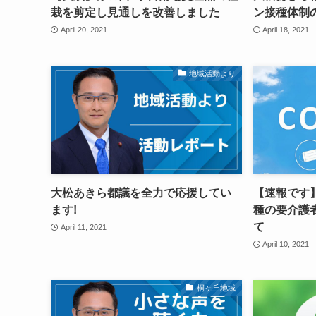
栽を剪定し見通しを改善しました
ン接種体制
April 20, 2021
April 18, 2021
地域活動より
大松あきら都議を全力で応援してい
【速報です
ます!
種の要介護
て
April 11, 2021
April 10, 2021
桐ヶ丘地域