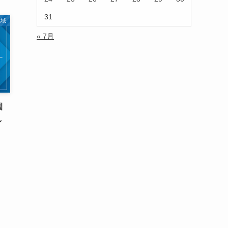
31
地域
« 7月
園
し