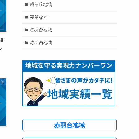
桐ヶ丘地域
要望など
赤羽台地域
0
赤羽西地域
し
通信
赤羽台地域