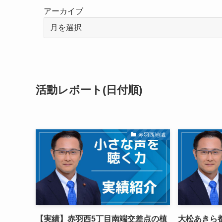
アーカイブ
活動レポート(日付順)
赤羽西地域
【実績】赤羽西5丁目南端交差点の植
大松あきら