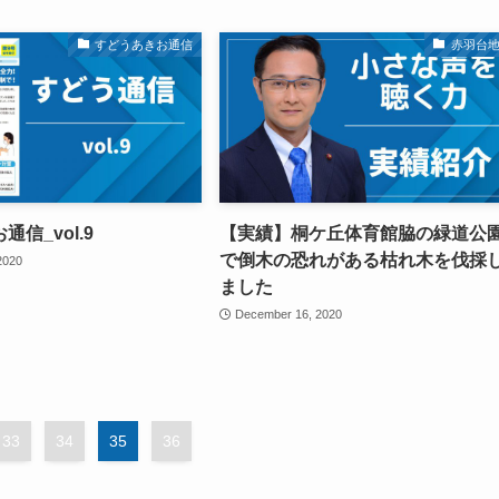
すどうあきお通信
赤羽台
信_vol.9
【実績】桐ケ丘体育館脇の緑道公
で倒木の恐れがある枯れ木を伐採
2020
ました
December 16, 2020
33
34
35
36