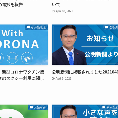
の進捗を報告
いて
April 18, 2021
その他地域
公明
】新型コロナワクチン接
公明新聞に掲載されました202104
者のタクシー利用に関し
April 3, 2021
お知らせ
桐ヶ丘