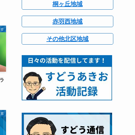
桐ヶ丘地域
赤羽西地域
らせ
その他北区地域
ラ
明党