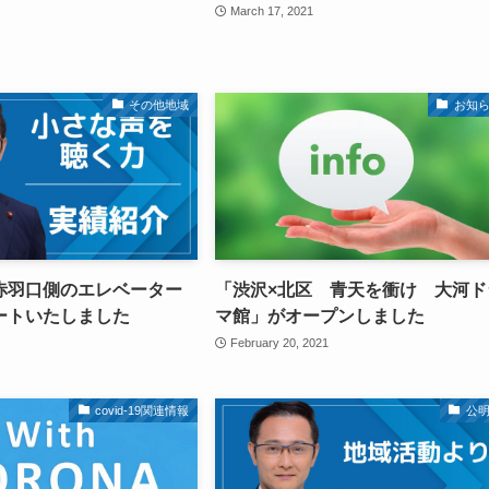
1
March 17, 2021
その他地域
お知
赤羽口側のエレベーター
「渋沢×北区 青天を衝け 大河ド
ートいたしました
マ館」がオープンしました
February 20, 2021
covid-19関連情報
公