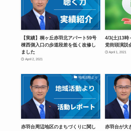
【実績】桐ヶ丘赤羽北アパート59号
4/3(土)
棟西側入口の歩道段差を低く改修し
党街頭演説
ました
April 1, 2021
April 2, 2021
地域活動より
赤羽台周辺地区のまちづくりに関し
赤羽台が大