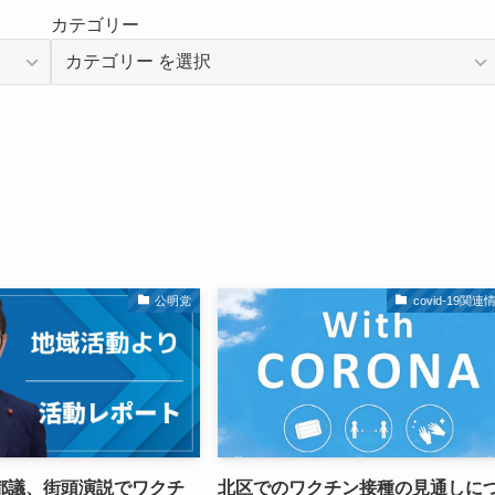
カテゴリー
公明党
covid-19関連
都議、街頭演説でワクチ
北区でのワクチン接種の見通しに