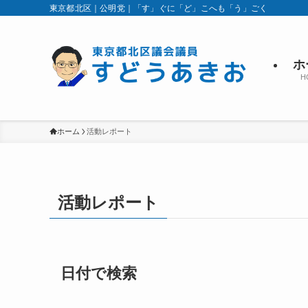
東京都北区｜公明党｜「す」ぐに「ど」こへも「う」ごく
ホ
H
ホーム
活動レポート
活動レポート
日付で検索